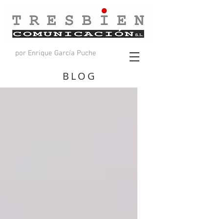
por Enrique García Puche
BLOG